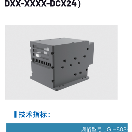
DXX-XXXX-DCX24）