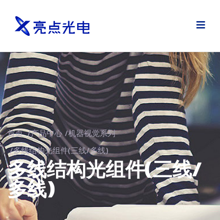
首页
/
产品中心
/
机器视觉系列
/
多线结构光组件(三线/多线)
多线结构光组件(三线/
多线)