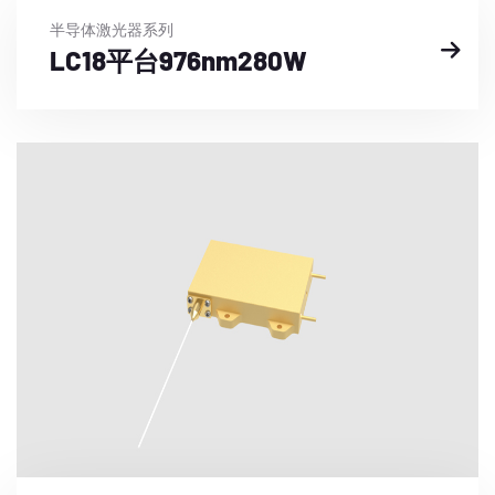
半导体激光器系列
LC18平台976nm280W