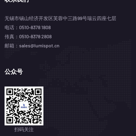
无锡市锡山经济开发区芙蓉中三路99号瑞云四座七层
电话：0510-8378 1808
传真：0510-8378 2808
邮箱：sales@lumispot.cn
公众号
扫码关注