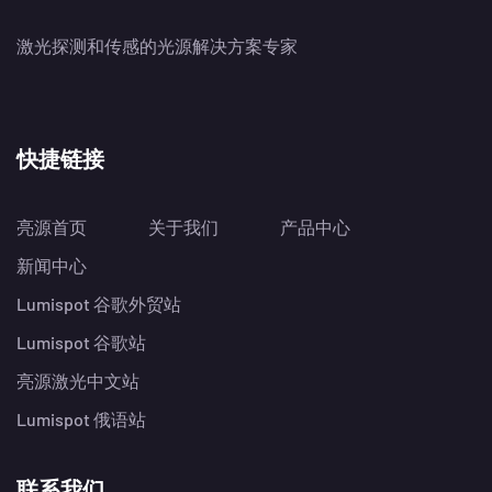
激光探测和传感的光源解决方案专家
快捷链接
亮源首页
关于我们
产品中心
新闻中心
Lumispot 谷歌外贸站
Lumispot 谷歌站
亮源激光中文站
Lumispot 俄语站
联系我们