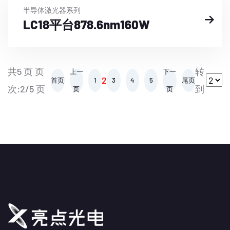
半导体激光器系列
LC18平台878.6nm160W
共5 页 页
转
上一
下一
2
首页
1
3
4
5
尾页
次:2/5 页
到
页
页