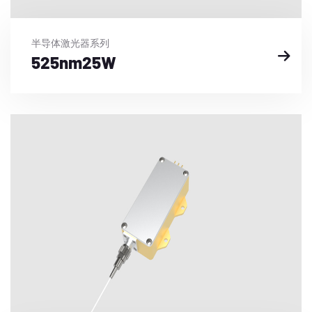
半导体激光器系列
525nm25W